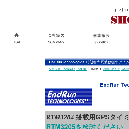
EndRun Technologies
j
時刻標準 周波数標準 タイ
特機システム営業部
-
EndRun
- RTM3204 -
お問い合わせ
-
資料
EndRun Te
搭載用GPSタイ
RTM3204
RTM3205を検討ください