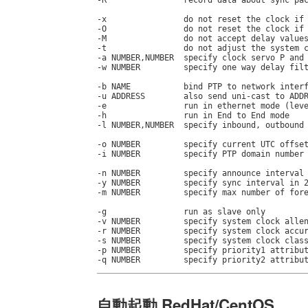
-R                record data about sync pac
-x                do not reset the clock if 
-O                do not reset the clock if 
-M                do not accept delay values
-t                do not adjust the system c
-a NUMBER,NUMBER  specify clock servo P and 
-w NUMBER         specify one way delay filt
-b NAME           bind PTP to network interf
-u ADDRESS        also send uni-cast to ADDR
-e                run in ethernet mode (leve
-h                run in End to End mode

-l NUMBER,NUMBER  specify inbound, outbound 
-o NUMBER         specify current UTC offset
-i NUMBER         specify PTP domain number

-n NUMBER         specify announce interval 
-y NUMBER         specify sync interval in 2
-m NUMBER         specify max number of fore
-g                run as slave only

-v NUMBER         specify system clock allen
-r NUMBER         specify system clock accur
-s NUMBER         specify system clock class
-p NUMBER         specify priority1 attribut
-q NUMBER         specify priority2 attribu
自動起動 RedHat/CentOS