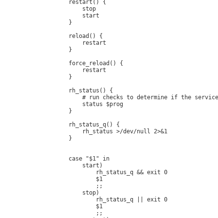
restart() {

    stop

    start

}

reload() {

    restart

}

force_reload() {

    restart

}

rh_status() {

    # run checks to determine if the service
    status $prog

}

rh_status_q() {

    rh_status >/dev/null 2>&1

}

case "$1" in

    start)

        rh_status_q && exit 0

        $1

        ;;

    stop)

        rh_status_q || exit 0

        $1

        ;;
