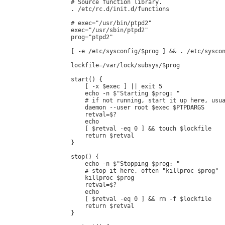
# Source function library.

. /etc/rc.d/init.d/functions

# exec="/usr/bin/ptpd2"

exec="/usr/sbin/ptpd2"

prog="ptpd2"

[ -e /etc/sysconfig/$prog ] && . /etc/syscon
lockfile=/var/lock/subsys/$prog

start() {

    [ -x $exec ] || exit 5

    echo -n $"Starting $prog: "

    # if not running, start it up here, usua
    daemon --user root $exec $PTPDARGS

    retval=$?

    echo

    [ $retval -eq 0 ] && touch $lockfile

    return $retval

}

stop() {

    echo -n $"Stopping $prog: "

    # stop it here, often "killproc $prog"

    killproc $prog

    retval=$?

    echo

    [ $retval -eq 0 ] && rm -f $lockfile

    return $retval

}
