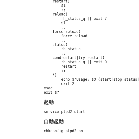
    restart)

        $1

        ;;

    reload)

        rh_status_q || exit 7

        $1

        ;;

    force-reload)

        force_reload

        ;;

    status)

        rh_status

        ;;

    condrestart|try-restart)

        rh_status_q || exit 0

        restart

        ;;

    *)

        echo $"Usage: $0 {start|stop|status|
        exit 2

esac

exit $?
起動
service ptpd2 start
自動起動
chkconfig ptpd2 on