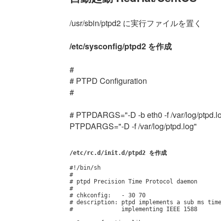
/usr/sbin/ptpd2 に実行ファイルを置く
/etc/sysconfig/ptpd2 を作成
#
# PTPD Configuration
#
# PTPDARGS="-D -b eth0 -f /var/log/ptpd.l
PTPDARGS="-D -f /var/log/ptpd.log"
/etc/rc.d/init.d/ptpd2 を作成
#!/bin/sh

#

# ptpd Precision Time Protocol daemon

#

# chkconfig:   - 30 70

# description: ptpd implements a sub ms time
#              implementing IEEE 1588
