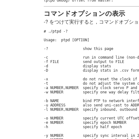
(ptpd debug) offset from master:           
コマンドオプションの表示
-? をつけて実行すると，コマンドオプシ
# ./ptpd -?

Usage:  ptpd [OPTION]

-?                show this page

-c                run in command line (non-d
-f FILE           send output to FILE

-d                display stats

-D                display stats in .csv form
-x                do not reset the clock if 
-t                do not adjust the system c
-a NUMBER,NUMBER  specify clock servo P and 
-w NUMBER         specify one way delay filt
-b NAME           bind PTP to network interf
-u ADDRESS        also send uni-cast to ADDR
-l NUMBER,NUMBER  specify inbound, outbound 
-o NUMBER         specify current UTC offset
-e NUMBER         specify epoch NUMBER

-h                specify half epoch

-y NUMBER         specify sync interval in 2