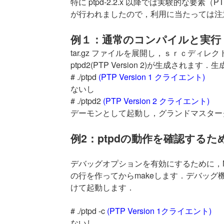
特に ptpd-2.2.x 以降では実験的な要
が行われましたので，利用に当たっては注
例１：通常のコンパイルと実行
tar.gz ファイルを展開し，ｓｒｃディレクトリで
ptpd2(PTP Version 2)が生成されます
# ./ptpd
(PTP Version 1 クライエント)
ないし
# ./ptpd2
(PTP Version 2 クライエント)
デーモンとして起動し，グランドマスター
例2：ptpdの動作を確認する
デバッグオプションを有効にするために，Makefi
の行を作ってからmakeします．デバッグ機能
けて起動します．
# ./ptpd -c
(PTP Version 1クライエント)
ないし