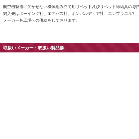
航空機製造に欠かせない機体組み立て用リベット及びリベット締結具の専
納入先はボーイング社、エアバス社、ボンバルディア社、エンブラエル社
メーカー各工場への供給をしております。
取扱いメーカー・取扱い製品群